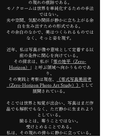
の現れの痕跡である。
モノクロームは世界を単純化するための手法
ではない。
光や空間、気配の関係が静かに立ち上がる余
白を生み出すための形式である。
その余白のなかで、美はつくられるものでは
なく、そっと姿を現す。
近年、私は写真が像や意味として定着する以
前の条件に関心を向けている。
その探求は、私が「
零の地平（Zero-
Horizon）
」と呼ぶ領域へ向かうものであ
り、
その実践と考察は現在、
《零式写真美術考
（Zero-Horizon Photo Art Study）》
として
展開されている。
そこでは世界と知覚が出会い、写真はまだ作
品でも解釈でもなく、ただ静かに生まれよう
としている。
撮るとは、奪うことではない。
受けとめることである。
私は、その現れの傍らに静かに立っている。